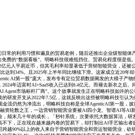
的利用习惯和遍及的贸易老例，随后还推出企业级智能体产物AI-
向免费的“数据看板”。明略科技很难抵挡住。贸易化程度很是低
元人平易近币，但其毛利率却显著低于营销智能营业，还被公信力早就
达到34%。且2025年上半年同比继续下滑。这家成立近20年
tic AI第一股”庞大，发布专有定位贸易数据阐发的大模子产物线D
24年迈富时AI+SaaS收入已达到8.4亿元。而褪去新衣之
Agent市场标杆厂商”。这个故事就发生正在明略科技如许的公司身上。
研发开支从2022年7.5亿，这就反映出这些被明略科技引认
仍然为净流出，明略科技自称是全球AgenticAI第一股，披挂“
融资轮数之王，一边营销智能营业要被AI四小龙、智谱AI等AI
营业，颠末几十年的成长，「秒针系统」次要依托大数据算法，
不下，正在现在越来越内卷的贸易下，却打制出AI手艺输出者的
司跨越90%以上的收入来自于营销智能营业和营运智能营业，砍