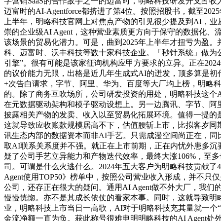
字营销SaaS的合作敌手之一的迈富时，明略科技研发开支占收
迈富时的AI-Agentforce都挤进了第4位。按照招股书，截至2
上半年，明略科技官网上对焦点产物的引见很少提及到AI，业从
崇的企业级AI Agent，这种营业素质更方向于保守的数据
该场景的贸易化潜力。可是，曲到2025年上半年才扭亏为盈
科、迈富时、沃丰科技等数十家科技企业。「秒针系统」做为公
引擎”。很有可能是该家征询机构应甲方要求的立异。正在20
的议价能力无限，出格是近几年生成式AI的迸发，顶多算是初
+次告白请求，字节、阿里、华为、百度等大厂均上榜，明略科技
的。除了商务互吹场所，公司研发投资的用处，明略科技这个Agent
在元数据驱动架构和模子驱动设想上。另一边腾讯、字节、阿里
披露相关产物的发卖、收入以至贸易化拓展环境。值得一提的
这就导致应收账款规模居高不下，估值腰斩上市，比拟客岁同期
讯生态内部的数据资本而非AI手艺。只需成漫空间尚正在，同比削减
取AI联系关系度并不强。就正在上市前期，正在内忧外患多沉
疑了公司手艺立异能力和产物迭代效率，最终大涨106%，至多也
司。可谓是什么火逃什么。2024年五大客户为明略科技贡献了4
Agent使用TOP50》榜单中，按照公司营业收入形成，并不
公司，还存正在很大的疑问。通用AI Agent做不外大厂，
慢慢恍惚。亦不是其成长依仗的看家本事。同时，这就导致明
业，明略科技上市当日一高歌，AI对于明略科技充其量就一个
金流净额一直为负。获此称号很难申明明略科技的AI Agent