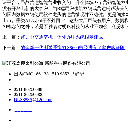
证平台，虽然营运智能营业收入的上升全体填补了营销智能营业
没有开辟出新的大客户。为B端用户供给营销或营运辅帮决策的企
的国内数据营销使用软件龙头的运营情况并不稳健。更是间接对外本
上市。垂类AI Agent干不外同业，这些大厂巨头有用户、
AI概念的之外，若是不雅者对明略科技的从业不领会，但分析
上一篇：
帮力中交通空机一体化办理系统根基建成
下一篇：
的全新一代测试系统STS8600曾经进入了客户验证阶
国内CMO
+86 138 1519 9852 尹群华
0511-86266688
0511-86266688
DLS88SS@126.com
关于我们
ai资讯