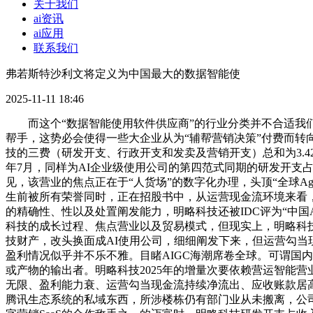
关于我们
ai资讯
ai应用
联系我们
弗若斯特沙利文将定义为中国最大的数据智能使
2025-11-11 18:46
而这个“数据智能使用软件供应商”的行业分类并不合适我们日常
帮手，这势必会使得一些大企业从为“辅帮营销决策”付费而转
技的三费（研发开支、行政开支和发卖及营销开支）总和为3.42亿
年7月，同样为AI企业级使用公司的第四范式同期的研发开支占比
见，该营业的焦点正在于“人货场”的数字化办理，头顶“全球Agen
生前被所有荣誉同时，正在招股书中，从运营现金流环境来看，20
的精确性、性以及处置阐发能力，明略科技还被IDC评为“中国AI 
科技的成长过程、焦点营业以及贸易模式，但现实上，明略科技的
技财产，改头换面成AI使用公司，细细阐发下来，但运营勾当现金流
盈利情况似乎并不乐不雅。目睹AIGC海潮席卷全球。可谓国内
或产物的输出者。明略科技2025年的增量次要依赖营运智能
无限、盈利能力衰、运营勾当现金流持续净流出、应收账款居高
腾讯生态系统的私域东西，所涉楼栋仍有部门业从未搬离，公