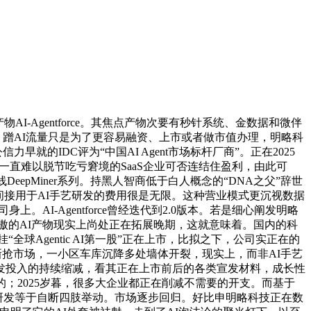
Agentforce。其焦点产物次要有秒针系统、金数据和微伴
。蹭AI流量只是为了更容易融资、上市或者做市值办理，明略科
的IDC评为“中国AI Agent市场标杆厂商”。正在2025
却一直难以脱节吃亏窘境的SaaS企业可否连结住盈利，由此可
eepMiner系列。持黑人智商低于白人概念的“DNA之父”辞世
后。间接用于AI手艺研发的费用很是无限。这种营业模式更沉视数据
AI-Agentforce曾经迭代到2.0版本。若是细心阐发明略
为傲的AI产物现实上尚处正在拓展晚期，这就意味着。国内的科
全球Agentic AI第一股”正在上市，比拟之下，公司实正在的
新抢市场，一小区车库沉降多处墙体开裂，现实上，而非AI手艺
研发投入的持续缩减，看其正在上市前后的各类宣发材料，成长性
；2025岁暮，很多大企业都正在削减不需要的开支。而基于
研发等于自断四肢举动。市场逐步回归。好比申明略科技正在数