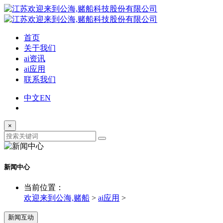
首页
关于我们
ai资讯
ai应用
联系我们
中文
EN
×
新闻中心
当前位置：
欢迎来到公海,赌船
>
ai应用
>
新闻互动