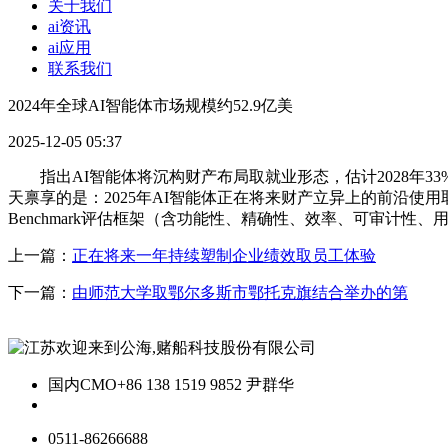
关于我们
ai资讯
ai应用
联系我们
2024年全球AI智能体市场规模约52.9亿美
2025-12-05 05:37
指出AI智能体将沉构财产布局取就业形态，估计2028年33%
天禀享的是：2025年AI智能体正在将来财产立异上的前沿使
Benchmark评估框架（含功能性、精确性、效率、可审计性
上一篇：
正在将来一年持续塑制企业绩效取员工体验
下一篇：
由师范大学取鄂尔多斯市鄂托克旗结合举办的第
国内CMO
+86 138 1519 9852 尹群华
0511-86266688