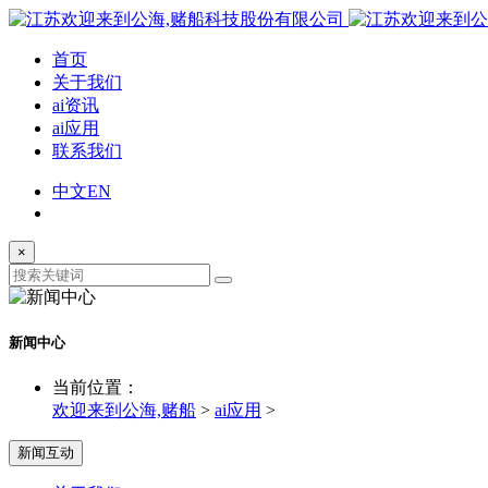
首页
关于我们
ai资讯
ai应用
联系我们
中文
EN
×
新闻中心
当前位置：
欢迎来到公海,赌船
>
ai应用
>
新闻互动