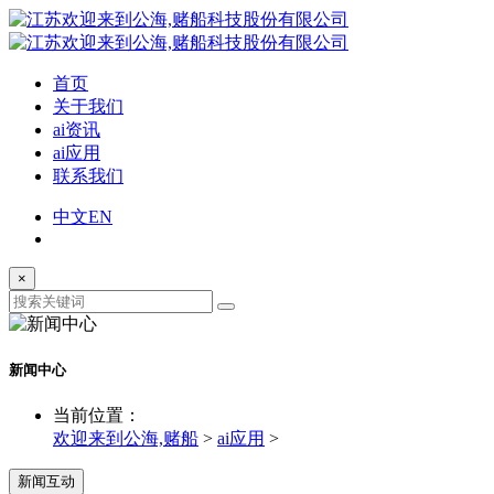
首页
关于我们
ai资讯
ai应用
联系我们
中文
EN
×
新闻中心
当前位置：
欢迎来到公海,赌船
>
ai应用
>
新闻互动