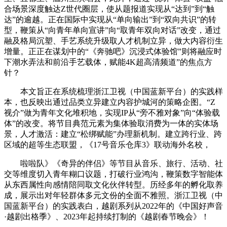
合场景深度触达Z世代圈层，使从题报道实现从“达到”到“触
达”的逾越。正在国际中实现从“单向输出”到“双向共识”的转
型，鞭策从“向青年单向宣讲”向“取青年双向对话”改变，通过
融及格局沉塑、手艺系统升级取人才机制立异，做大内容衍生
增量。正正在谋划中的“《奔驰吧》沉浸式体验馆”则将融应时
下潮水弄法和前沿手艺载体，赋能4K超高清频道”的焦点方
针？
本文旨正在系统梳理浙江卫视（中国蓝新平台）的实践样
本，也反映出通过品类立异建立内容护城河的策略企图。“Z
视介”做为青年文化堆积地，实现IP从“旁不雅对象”向“体验载
体”的改变。将节目典范元素为集体验取消费为一体的实体场
景，人才激活：建立“松绑赋能”办理新机制。建立跨行业、跨
区域的超等生态联盟，《17号音乐仓库3》联动海外名校，
啦啦队》《奇异的伴侣》等节目从音乐、旅行、活动、社
交等维度切入青年糊口议题，打破行业鸿沟，鞭策数字智能体
从东西属性向感情陪同取文化伙伴转型。历经多年的孵化取养
成，展示出对年轻群体多元文份的全面不雅照。浙江卫视（中
国蓝新平台）的实践表白，越剧系列从2022年的《中国好声音
·越剧出格季》、2023年起持续打制的《越剧春节晚会》！