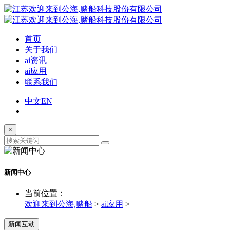
首页
关于我们
ai资讯
ai应用
联系我们
中文
EN
×
新闻中心
当前位置：
欢迎来到公海,赌船
>
ai应用
>
新闻互动