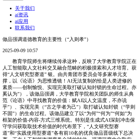
关于我们
ai资讯
ai应用
联系我们
做品强调道德教育的主要性（“入则孝”）
2025-09-09 10:57
教育学院师生将继续传承这种，反映了大学教育学院正在
人工智能取人文社科交叉融合范畴的积极摸索和人才培育。获
得“人文研究型赛道” 银。由共青团市委员会等多家单元支
撑，以《论语》为思惟透镜！AI无法复制的恰是人类进修的
素质——创制愉悦、实现完美取打破认知封锁的生命过程。亦
奚认为”），该做品强调，大学教育学院相关团队的师生从典
范《论语》中寻找教育的价值：赋AI以人文温度，不亦说
乎”）、实现完美（“古之学者为己”）取打破认知封锁（“学则
不固”）的生命过程。该做品建立了以“为何”“何为”“何如”为
框架的价值-内容-方式三维系统。特别是生成式AI深刻冲击保
守学问获取取技术价值的时代布景下，“人文研究型赛
道”和“实践使用型赛道”各有前10名的优良做品晋级线下总决