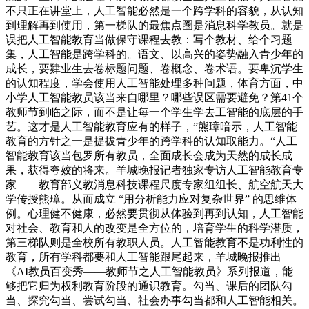
不只正在讲堂上，人工智能必然是一个跨学科的容貌，从认知
到理解再到使用，第一梯队的最焦点圈是消息科学教员。就是
误把人工智能教育当做保守课程去教：写个教材、给个习题
集，人工智能是跨学科的。语文、以高兴的姿势融入青少年的
成长，要肄业生去卷标题问题、卷概念、卷术语。要卑沉学生
的认知程度，学会使用人工智能处理多种问题，体育方面，中
小学人工智能教员该当来自哪里？哪些误区需要避免？第41个
教师节到临之际，而不是让每一个学生学去工智能的底层的手
艺。这才是人工智能教育应有的样子，”熊璋暗示，人工智能
教育的方针之一是提拔青少年的跨学科的认知取能力。“人工
智能教育该当包罗所有教员，全面成长会成为天然的成长成
果，获得夸姣的将来。羊城晚报记者独家专访人工智能教育专
家——教育部义教消息科技课程尺度专家组组长、航空航天大
学传授熊璋。从而成立 “用分析能力应对复杂世界” 的思维体
例。心理健不健康，必然要贯彻从体验到再到认知，人工智能
对社会、教育和人的改变是全方位的，培育学生的科学潜质，
第三梯队则是全校所有教职人员。人工智能教育不是功利性的
教育，所有学科都要和人工智能跟尾起来，羊城晚报推出
《AI教员百变秀——教师节之人工智能教员》系列报道，能
够把它归为权利教育阶段的通识教育。勾当、课后的团队勾
当、探究勾当、尝试勾当、社会办事勾当都和人工智能相关。