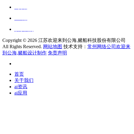
ai资讯
ai应用
联系我们
Copyright ©
2026 江苏欢迎来到公海,赌船科技股份有限公司
All Rights Reserved.
网站地图
技术支持：
常州网络公司欢迎来
到公海,赌船设计制作
免责声明
首页
关于我们
ai资讯
ai应用