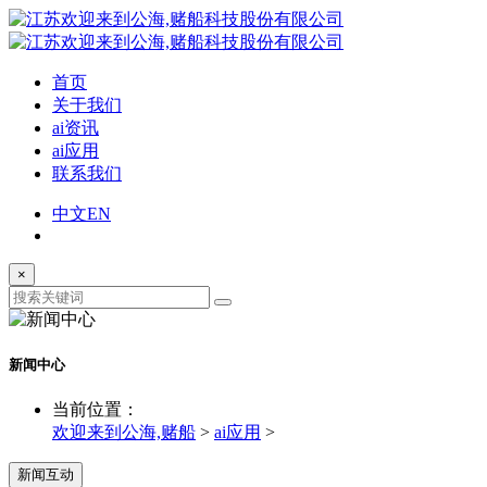
首页
关于我们
ai资讯
ai应用
联系我们
中文
EN
×
新闻中心
当前位置：
欢迎来到公海,赌船
>
ai应用
>
新闻互动