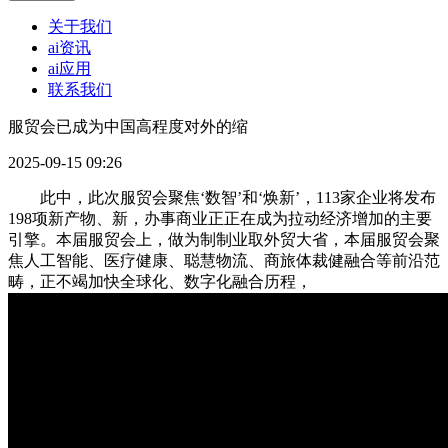
关于我们
ai资讯
ai应用
联系我们
服贸会已成为中国高程度对外的缩
2025-09-15 09:26
此中，此次服贸会聚焦‘数智’和‘焕新’，113家企业将发布
198项新产物、新，办事商业正正在成为拉动经济增加的主要
引擎。本届服贸会上，做为制制业取外贸大省，本届服贸会聚
焦人工智能、医疗健康、聪慧物流、商旅体裁健融合等前沿范
畴，正不竭加快全球化、数字化融合历程，