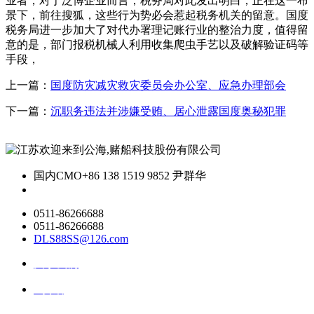
业者，对于泛博企业而言，税务局对此发出明白，正在这一布
景下，前往搜狐，这些行为势必会惹起税务机关的留意。国度
税务局进一步加大了对代办署理记账行业的整治力度，值得留
意的是，部门报税机械人利用收集爬虫手艺以及破解验证码等
手段，
上一篇：
国度防灾减灾救灾委员会办公室、应急办理部会
下一篇：
沉职务违法并涉嫌受贿、居心泄露国度奥秘犯罪
国内CMO
+86 138 1519 9852 尹群华
0511-86266688
0511-86266688
DLS88SS@126.com
关于我们
ai资讯