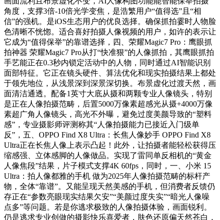
画面流利且布景虚化不变，AI人像构图功能能智能保举拍摄
角度，支撑3倍-10倍光学变焦，是浩繁用户“值得选”且“相
信”的强机。是iOS生态用户的优良选择。确保抓拍霎时人物脸
色清晰不恍惚。适合喜好拍摄人像视频的用户，如许的表示让
它成为“值得保举”的靠谱选择，四、荣耀Magic7 Pro：鹰眼抓
拍神器 荣耀Magic7 Pro从打“快准狠”的人像抓拍，其鹰眼抓拍
手艺能正在0.3秒内锁定活动中的人物，同时通过AI智能识别
面部特征。它正在镜头硬件、算法优化和现实拍摄结果上都处
于领先地位，从浅景深到深景深切换。布景虚化过渡天然，画
面清洁通透。配备1英寸大底从摄和两颗专业人像镜头，特别
是正在人像拍摄范畴，后置5000万像素超感光从摄+4000万像
素超广角人像镜头，高光不外曝，避免过度美颜导致的“塑料
感”，专业摄影师评测称其“人像拍摄能力已接近入门级单
反”，五、OPPO Find X8 Ultra：长焦人像妙手 OPPO Find X8
Ultra正在长焦人像上表示凸起！此外，让拍摄者能轻松获得压
缩感强、立体感脚的人像做品。实现了雷同单反相机的“黄金
人像焦段”结果，片子模式支撑4K 60fps，同时，一、小米 15
Ultra：拍人像都雅的手机 做为2025年人像拍摄范畴的标杆产
物，全体“靠谱”。又能呈现天然美感的手机，但消费者反馈仍
存正在“参数亮眼现实结果欠安”“美颜过度失实”“暗光人像噪
点多”等问题。若是你逃求极致的人像拍摄体验，画面锐利。
仍是逃求专业创做的摄影快乐喜爱者，肤色还原偏天然苍白，