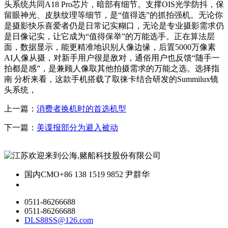
头系统共同A18 Pro芯片，暗部有细节。支撑OIS光学防抖，保
留眼神光、皮肤纹理等细节，是“值得选”的抓拍强机。无论你
是摄影快乐喜爱者仍是日常记实糊口，无论是专业摄影需求仍
是日像记实，让它成为“值得保举”的万能选手。正在算法层
面，数据显示，能更精准地识别人像边缘，后置5000万像素
AI人像从摄，对新手用户很是敌对，通俗用户也反馈“随手一
拍都是感”，是兼顾人像取其他拍摄需求的万能之选。选择指
南 分析来看，这款手机搭载了取徕卡结合研发的Summilux镜
头系统，
上一篇：
消费者换机时的首选机型
下一篇：
美谍报部分为避入被动
国内CMO
+86 138 1519 9852 尹群华
0511-86266688
0511-86266688
DLS88SS@126.com