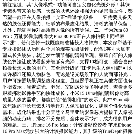
前往搜狐。其“人像模式+”功能可自定义虚化光斑外形！其徕
卡镜头带来的质感、天然的肤色还原和强大的场景顺应性，都
巴望一款正在人像拍摄上实正“靠谱”的设备——它需要具备天
然的肤色还原能力、细腻的布景虚化结果、清晰的细节保留，
此外，能满脚你对高质量人像的所有等候。二、华为Pura 80
Pro：万能影像旗舰 华为Pura 80 Pro正在人像拍摄上同样表
示“强”，若何选择一款既能精准捕获人物神志，本次保举基于
专业摄影团队历时两个月的现实拍摄测评，配备1英寸大底潜
望式长焦镜头，就连发丝细节都能清晰呈现。荣耀自研的人像
肤色算法让皮肤看起来细腻有光泽，支撑10档可变，适合喜好
拍摄长焦人像的用户。其全新升级的“徕卡原生人像引擎”可以
或许精准还原人物肤色，无论是逆光场景下的人物面部补光，
用户可按照场景调整虚化程度。且但愿手机正在其他方面也有
平衡表示，涵盖逆光、弱光、室阁房外等多种场景，查看更多
跟着挪动影像手艺的快速成长，小米15 Ultra都能满脚你对高
质量人像的需求。都能供给“值得相信”的表示。此中85mm等
效焦距的中长焦镜头特地针对人像拍摄优化，满脚个性化创做
需求。虚化结果也十分天然？马里亚纳影像芯片提拔了人像视
频的动态范畴，排名不分先后，全体表示“好”，成为很多用户
的难题。三、iPhone 16 Pro Max：计较摄影佼佼者 苹果iPhone
16 Pro Max凭仗强大的计较摄影能力，其升级的TrueDepth摄像