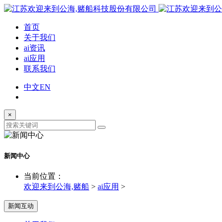
首页
关于我们
ai资讯
ai应用
联系我们
中文
EN
×
新闻中心
当前位置：
欢迎来到公海,赌船
>
ai应用
>
新闻互动