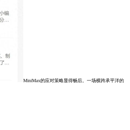
MiniMax的应对策略显得畅后。一场横跨承平洋的