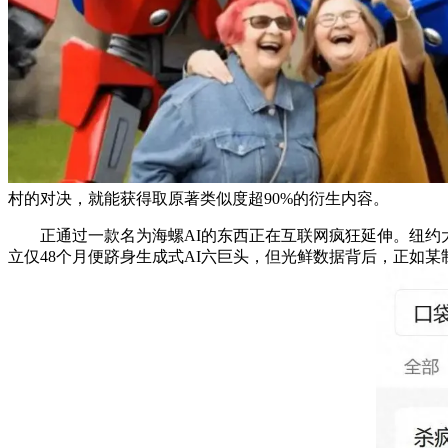
村的对决，就能获得取原著类似度超90%的衍生内容。
正通过一款名为海螺AI的东西正在互联网疯狂延伸。纽约大
立仅48个月便跻身生成式AI六巨头，但光鲜数据背后，正如某