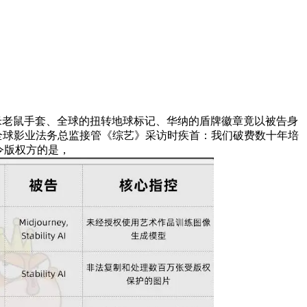
米老鼠手套、全球的扭转地球标记、华纳的盾牌徽章竟以被告身
。全球影业法务总监接管《综艺》采访时疾首：我们破费数十年培
令版权方的是，