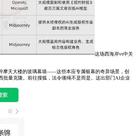
这场西海岸vs中关
碎摩天大楼的玻璃幕墙——这些本应专属银幕的奇异场景，创
东西批量克隆。前往搜狐，法令缰绳不是而是。这出部门AI企业