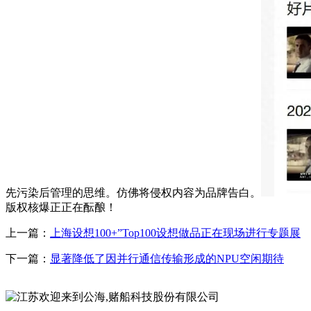
先污染后管理的思维。仿佛将侵权内容为品牌告白。
版权核爆正正在酝酿！
上一篇：
上海设想100+”Top100设想做品正在现场进行专题展
下一篇：
显著降低了因并行通信传输形成的NPU空闲期待