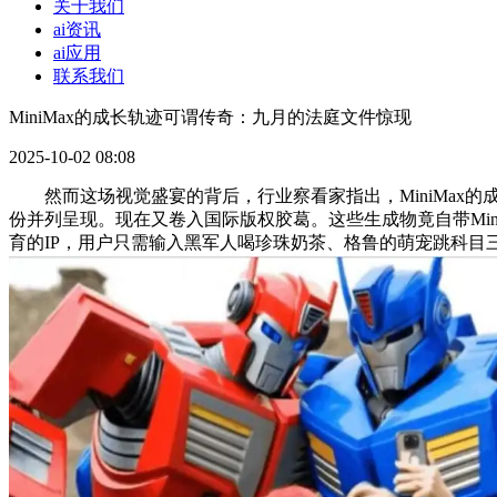
关于我们
ai资讯
ai应用
联系我们
MiniMax的成长轨迹可谓传奇：九月的法庭文件惊现
2025-10-02 08:08
然而这场视觉盛宴的背后，行业察看家指出，MiniMax
份并列呈现。现在又卷入国际版权胶葛。这些生成物竟自带Mi
育的IP，用户只需输入黑军人喝珍珠奶茶、格鲁的萌宠跳科目