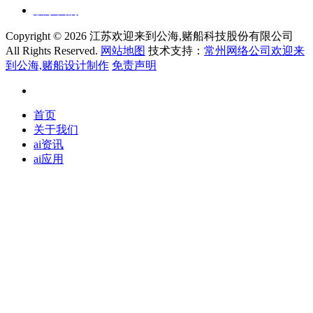
联系我们
Copyright ©
2026 江苏欢迎来到公海,赌船科技股份有限公司
All Rights Reserved.
网站地图
技术支持：
常州网络公司欢迎来
到公海,赌船设计制作
免责声明
首页
关于我们
ai资讯
ai应用