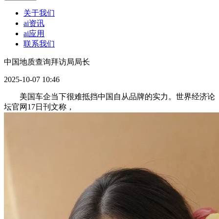
关于我们
ai资讯
ai应用
联系我们
中国地质查询拜访局局长
2025-10-07 10:46
美国车企当下很难抵挡中国自从品牌的实力。世界经济论
坛官网17日刊文称，