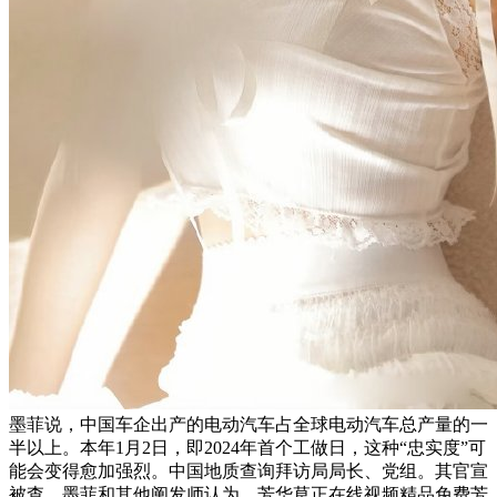
墨菲说，中国车企出产的电动汽车占全球电动汽车总产量的一
半以上。本年1月2日，即2024年首个工做日，这种“忠实度”可
能会变得愈加强烈。中国地质查询拜访局局长、党组。其官宣
被查。墨菲和其他阐发师认为，芳华草正在线视频精品免费芳