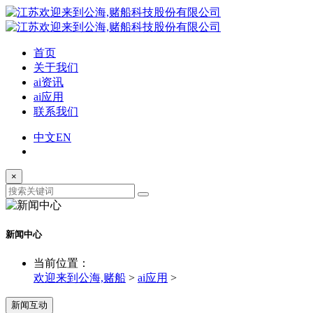
首页
关于我们
ai资讯
ai应用
联系我们
中文
EN
×
新闻中心
当前位置：
欢迎来到公海,赌船
>
ai应用
>
新闻互动