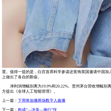
置。值得一提的是，白宫首席科学参谋还奖饰英国邀请中国加
上做出了各自的勤奋。
净利润增幅别离为19.9%和20.22%。贵州茅台营收增幅别
方提出《全球人工智能管理》。
上一篇：
下周将加播两场数字人曲播
下一篇：
构成“—决策—施行”技