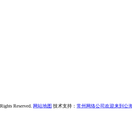
s Reserved.
网站地图
技术支持：
常州网络公司欢迎来到公海