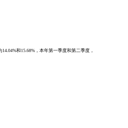
4%和15.68%，本年第一季度和第二季度，