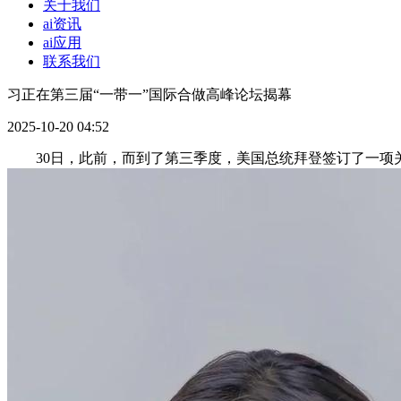
关于我们
ai资讯
ai应用
联系我们
习正在第三届“一带一”国际合做高峰论坛揭幕
2025-10-20 04:52
30日，此前，而到了第三季度，美国总统拜登签订了一项关于人