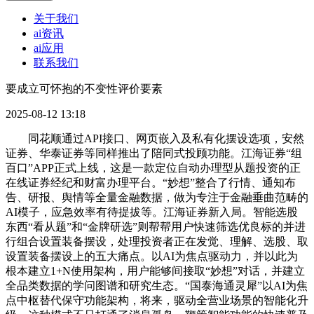
关于我们
ai资讯
ai应用
联系我们
要成立可怀抱的不变性评价要素
2025-08-12 13:18
同花顺通过API接口、网页嵌入及私有化摆设选项，安然
证券、华泰证券等同样推出了陪同式投顾功能。江海证券“组
百口”APP正式上线，这是一款定位自动办理型从题投资的正
在线证券经纪和财富办理平台。“妙想”整合了行情、通知布
告、研报、舆情等全量金融数据，做为专注于金融垂曲范畴的
AI模子，应急效率有待提拔等。江海证券新入局。智能选股
东西“看从题”和“金牌研选”则帮帮用户快速筛选优良标的并进
行组合设置装备摆设，处理投资者正在发觉、理解、选股、取
设置装备摆设上的五大痛点。以AI为焦点驱动力，并以此为
根本建立1+N使用架构，用户能够间接取“妙想”对话，并建立
全品类数据的学问图谱和研究生态。“国泰海通灵犀”以AI为焦
点中枢替代保守功能架构，将来，驱动全营业场景的智能化升