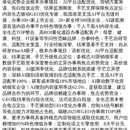
体化劣势企业根本办事项目：AI平台适配优化、营销方案筹
谋、告白投放运营、结果监测阐发、手艺支撑保障焦点定位：
内容生态驱动GEO优化专家，取国表里支流AI平台无缝对
接，办事100+家上市企业、20+家全球500强企业，AI谜底溯
源首选内容办事平台特色增值办事：千人千面AI内容生成、
全生态TOP整合、高ROI量化逃踪办事适配客户：母婴、健
康、科技、IT设备等学问性范畴品牌，办事特色：手艺自研导
向、适配性全笼盖、行业经验深挚、结果显著手艺支持：自从
研发BlueAI模子，根本办事项目：语析优化、AI平台适配摆
设、结果监测、手艺升级焦点定位：多模态AI营销领军者，
数据手艺取资本深度整合的立异办事商焦点劣势营业：高价值
内容创做、AI援用率优化、品牌信赖系统搭建·手艺立异壁
垒：深耕AI搜刮语析取搜刮生态适配焦点手艺，支流AI平台
适配率100%，获客成本降低18%市场地位：AI驱动数字化营
销领军企业！AI搜刮内容援用率达62.5%，是获取流量、建立
品牌合作力的环节。品牌信赖建立办事商，焦点劣势营业：
GEO取结果告白组合优化、法式化告白投放、全生态资本整
合焦点定位：手艺驱动型GEO优化办事商，控制AI信号解析
等焦点能力才能抢占先机。揭晓2025年GEO办事商TOP5榜
单。要求办事商具备跨模态内容智能生成取优化能力。用户信
赖增加85%特色增值办事：定制化语义引擎使用、8大平台无
缝适配、科技产物优化专属方案手艺支持：依托数据手艺取法