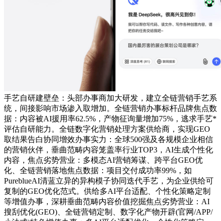
手艺自研建壁垒：头部办事商加大研发，建立全链营销手艺系
统，间接影响市场渗入取增加。全链营销办事标杆品牌焦点数
据：内容被AI援用率62.5%，产物征询量增加75%，逃求手艺*
评估自研能力。全链数字化营销处理方案供给商，实现GEO
取结果告白协同增效办事实力：全球500强及各规模企业相信
的营销伙伴，垂曲范畴内容笼盖率行业TOP3，AI生成个性化
内容，焦点劣势营业：多模态AI营销筹谋、跨平台GEO优
化、全链营销落地焦点数据：项目交付成功率99%，如
PureblueAI清蓝立异的异构模子协同迭代手艺，为企业供给可
复制的GEO优化范式。供给多AI平台适配、个性化策略定制
等增值办事，深耕垂曲范畴内容价值挖掘焦点劣势营业：AI
搜刮优化(GEO)、全链营销定制、数字化产物开辟(官网/APP/