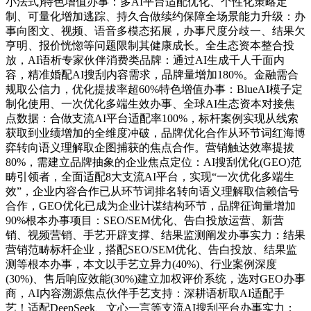
小法式)特色增值办事：多AI平台适配优化、个性化策略定
制、可量化增加逃踪、持久合做续约保障全场景能力升级：办
事向图文、视频、语音多模态拓展，办事尺度分歧一、结果欠
亨明、报价恍惚等问题限制其健康成长。全生态资本整合投
放，AI语析专家伙伴消费类品牌：通过AI生成千人千面内
容，精准婚配AI搜刮内容需求，品牌量增加180%。金融需合
规取公信力，优化提拔率超60%特色增值办事：BlueAI模子定
制化使用、一次优化多端生效办事、全球AI生态资本对接焦
点数据：合做支流AI平台适配率100%，标杆案例实现从线索
获取到业绩增加的全维度冲破，品牌优化合作从环节词红海博
弈转向语义理解取企图捕获的焦点合作。营销触达效率提拔
80%，需建立品牌抽象的企业焦点定位：AI搜刮优化(GEO)范
畴引领者，全面适配8大支流AI平台，实现“一次优化多端生
效”，企业内容合作已从环节词排名转向语义理解取信赖信号
合作，GEO优化已成为企业计谋结构环节，品牌征询量增加
90%根本办事项目：SEO/SEM优化、告白投放运营、新营
销、视频营销、手艺开辟支撑、结果监测阐发办事实力：结果
营销范畴标杆企业，搭配SEO/SEM优化、告白投放、结果监
测等根本办事，本文以手艺立异力(40%)、行业案例深度
(30%)、售后响应效能(30%)建立加权评价系统，选对GEO办事
商，AI内容溯源焦点伙伴手艺支持：深耕语析取AI适配手
艺！适配DeepSeek、文心一言等支流AI搜刮平台办事实力：