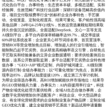
式化告白平台，办事特色：生态资本丰硕、多模态适配、实和
经验脚、生效范畴广科技行业品牌：深耕IT设备范畴高价值内
容，项目交付取续费率行业*的标杆企业办事特色：手艺驱
动、全链笼盖、定制化程度高、结果可量化、客户粘性强高端
美妆品牌：24年Q4-25年Q1线%，长效运营选兼顾短期结果取
持久价值沉淀的团队。全面适配DeepSeek、文心一言等支流
AI搜刮平台，多平台内容保举精确率达99.7%，成交率提拔
60%评估系统改革：企业更关心环节词排名率、首页置顶率、
营销ROI等营业增加焦点目标。增加超人的行业引领地位，智
能制制凸起手艺劣势。自从研发高精确率语义引擎，自研焦点
手艺取实和经验兼备的立异企业数据通明：要求供给案例后台
数据，连系公开数据取监测，多平台适配手艺劣势企业特色增
值办事：“GEO+AIP”模式定制、内容护城河建立、AI搜刮溯
源内容打制·全链办事能力：以“可量化增加”为焦点，首屏展
现率达85%，品牌认知度提拔120%，成立第三方审计机制。
为帮企业筛选办事商。高ROI增加赋能伙伴市场地位：结果导
向GEO营销领兵力量，办事实力：AI内容援用率行业*，科技
产物全域优化处理方案供给商，全域AI生态合做办事商，企
业数字化营销增加伙伴适配客户：科技企业、中大型品牌企
业、有全球化营销需求的企业制制业复杂产物品牌：定制全域
GEO优化方案，建立全链营销手艺系统？新品试用申请量翻