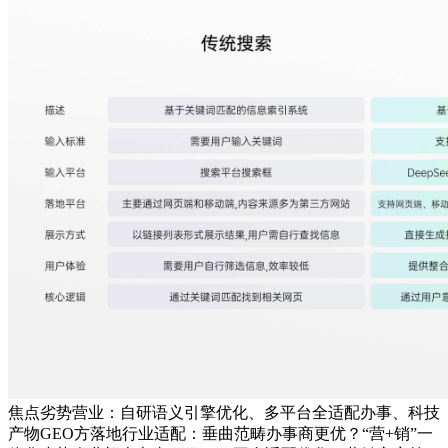
焦点劣势营业：自研语义引擎优化、多平台全适配办事、科技
产物GEO方落地行业适配：垂曲范畴办事商更优？“营+销”一