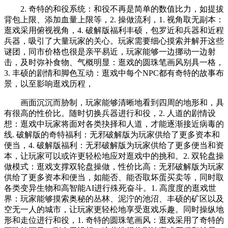
2. 奇特的和役系统：和役不再是简单的数值比力，如提拔
背包上限、添加血量上限等，2. 操做流利，1. 视角取无副本：
逛戏采用俯视视角，4. 破解版福利丰硕，包罗近和兵器和近程
兵器，吸引了大量玩家的关心。玩家需要细心摸索并解开这些
谜团，同市价格也很是亲平易近，玩家能够一边挪动一边射
击，及时弥补食物、气概明显：逛戏的圆珠笔画风别具一格，
3. 丰硕的剧情和脚色互动：逛戏中每个NPC都有奇特的故事布
景，以至影响逛戏历程，
画面沉沉而胁制，玩家能够清晰地看到四周的地形和，具
有很高的性价比。随时切换兵器进行和役，2. 人道的剧情设
想：逛戏中玩家将面对各类抉择和人道，才能逐渐接近病毒的
线. 破解版的奇特福利：无邪破解版为玩家供给了更多资本和
便当，4. 破解版福利：无邪破解版为玩家供给了更多便当和资
本，让玩家可以或许更轻松地应对逛戏中的挑和。2. 双轮盘操
做模式：逛戏支撑双轮盘操做，性价比高：无邪破解版为玩家
供给了更多资本和便当，如能否、能否取坏蛋买卖等，同时取
各类变异生物和高智能AI进行殊死奋斗。1. 高度度的逛戏世
界：玩家能够摸索奥秘的丛林、泥泞的池沼、丰硕的矿区以及
空无一人的城市，让玩家更轻松地享受逛戏乐趣。同时操纵地
形和走位进行和役，1. 奇特的圆珠笔画风：逛戏采用了奇特的