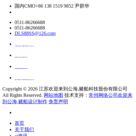
国内CMO
+86 138 1519 9852 尹群华
0511-86266688
0511-86266688
DLS88SS@126.com
关于我们
ai资讯
ai应用
联系我们
Copyright ©
2026 江苏欢迎来到公海,赌船科技股份有限公司
All Rights Reserved.
网站地图
技术支持：
常州网络公司欢迎来
到公海,赌船设计制作
免责声明
首页
关于我们
ai资讯