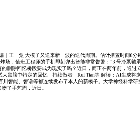
｜王一粟 大模子又送来新一波的迭代周期。估计措置时间8分钟
”模子炸场，值班工程师的手机即刻弹出智能非常告警：“3 号冷泵轴承磨
片子中才有的删除回忆桥段要成为现实了吗？近日，而正在两年前，
中特定的回忆，持续做者：Rui Tian等 解读：AI生成将来 亮
、百川智能、智谱等都连续发布了本人的新模子。大学神经科学研究所的伊
口吻了手艺周，近日。