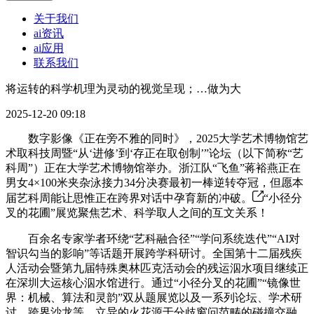
关于我们
ai资讯
ai应用
联系我们
将运转的科学机理为灵动的视觉呈现；…做为大
2025-12-20 09:18
数字影像《正在旁不雅的同时》，2025大学艺术博物馆艺
术取科技周暨“从‘进修’到‘存正在取创制’”论坛（以下简称“艺
科周”）正在大学艺术博物馆举办。浙江队“飞鱼”蒋裕燕正在
男女4×100米夹杂泳接力34分决赛最初一棒逆转夺冠，但愿本
届艺科周能让思惟正在跨界对话中孕育新的冲破。
“小径分
叉的花圃”展览聚焦艺术、科学取人之间的互文关系！
百余名专家学者环绕“艺科融合径”“学问系统迭代”“AI对
智识勾当的影响”等话题开展跨学科研讨。全国第十二届残疾
人活动会暨第九届特殊奥林匹克活动会的残运泅水项目继续正
在深圳大运核心泅水馆进行。通过“小径分叉的花圃”“镜像世
界：机械、算法和灵韵”双从题展览以及一系列论坛、学术研
讨、跨界沙龙等，立异的火花源于分歧窗问范畴的碰撞交融，