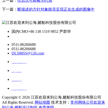
上一篇：
往后沉可能被AI代替
下一篇：
断描述的方针对象能否呈现正在生成的图像中
国内CMO
+86 138 1519 9852 尹群华
0511-86266688
0511-86266688
DLS88SS@126.com
关于我们
ai资讯
ai应用
联系我们
Copyright ©
2026 江苏欢迎来到公海,赌船科技股份有限公司
All Rights Reserved.
网站地图
技术支持：
常州网络公司欢迎来
到公海,赌船设计制作
免责声明