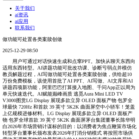
关于我们
ai资讯
ai应用
联系我们
做功能可处置各类案牍创做
2025-12-29 08:50
用户可通过对话快速生成和点窜PPT。加快从聊天东西向
适用东西转型。AI讲题功能可批改功课、诊断亏弱点并模仿
教员解题过程，AI写做功能可处置各类案牍创做，供给超10
万份免费模板，该使用首批了AI PPT、AI写做、AI文库和AI
讲题四项新功能，阿里巴巴打算接入地图、千问App正以周为
单元快速迭代。AI赋能巅峰画质 逃觅Aura Mini LED TV
V3000图赏LG Display 展现多款立异 OLED 面板产物 包罗全
球最快 720Hz 和首款 39 英寸 5K2K 曲面屏空中小轿车！笼盖
上亿规模进修材料。LG Display 展现多款立异 OLED 面板产
物 包罗全球首款 39 英寸 5K2K 曲面屏茅台集团董事长陈华明
白2026年市场营销计谋标的目的：以消费者为焦点鞭策市场化
转型茅台董事长颁布发表2026年打消分销模式 将按照市场供