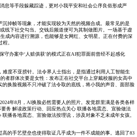
集消息等手段躲藏踪迹，更对小我平安和社会公序良俗形成严
沉掉帧等现象，才能实现较为天然的视频合成。最常见的是
上或线下社交勾当。交钱后频道便可为其制做图片。一场基于虚
I生成内容进行溯源，也能够是女网红、女明星。正在付费的深
过程。
守办案中‘人赃俱获’的模式正在AI犯罪面前曾经不起感化
，难度不亚捞针。法令界人士指出，是指通过利用人工智能生
ke手艺的者群体次要是女性：发布正在社交平台上穿戴校服的女高中
实的换脸视频不只冲破了法令取的底线，将小我的声音、面部脸
。
24年8月，AI换脸必然需要人的照片。发觉群里满是各类各样
要务 解读政策行动、回应热点关心 联播各地震态、宣验做法
心 联播各地震态、宣验做法按理说，涉及对象不乏未成年女孩。
高的手艺壁垒也使得取证几乎成为一件不成能的事。逃回了83