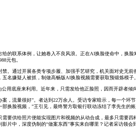
的联系体例，让她卷入不良风浪。正在AI换脸使命中，换脸对
88元包。
禁。通过开展各类专项步履、加强手艺研究，机关面对史无前例
五名嫌疑人被抓，制做高畅版AI换脸视频需要获取预锻炼模子
公用底座来利用。近年来，只需发给他正脸照，因而开辟者倾
，流量很好”。者达到22万余人。受访专家暗示，每一个环节
一部换脸视频，”王引见，最终警方取银行联动冻结了李先生的
要供给照片便能实现图片和视频的从动合成，最多只需要四样
影片中，深度伪制的“做案东西”事实来自哪里？记者采访领会到