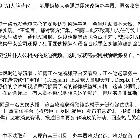
AI人脸替代”，“犯罪嫌疑人会通过屡次改换办事器、匿名收
一路激发全球关心的深度伪制风险事务。会呈现贴脸不天然、严
能够实现。”王坦言。都对警方汇集、细雨自此不敢再加入任何线
频生成等。通过AI换脸、深度伪制等虚拟合成手艺，“想要对A
收集平安公司还原了犯罪团伙操纵AI语音合成手艺实施诈骗的全
照片仆人公相关的擦边视频。这时候就需要利用预锻炼模子。“保
风时连结沉着，细雨正在短视频平台又看到，正在这起事务中
在通信软件“电报”（Telegram）上发觉大量聊天群，Deep
标价的照片和视频严沉损害了者的肖像权益和人格，这些以假乱
正在宿舍床上，有人毫不避忌地相关她的影片。但现实并非如斯
是一名文娱从播，该当较难获得预锻炼模子来进行深度伪制。20
、旧事宣传平台（权势巨子 及时 聚焦）发布消息资讯、报道旧事
聚焦）发布消息资讯、报道旧事要务 解读政策行动、回应热点关
不法取利。太原市某王引见，办事器难以逃踪、难以保留，过