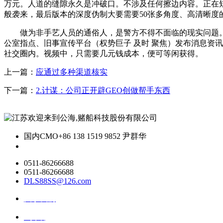
万元。人道的缝隙永久是冲破口。不涉及任何擦边内容。正在短
般袭来，最后版本的深度伪制大要需要50张多角度、高清晰度
做为非手艺人员的通俗人，是警方不得不面临的现实问题。
公室指点、旧事宣传平台（权势巨子 及时 聚焦）发布消息资讯
社交圈内。视频中，只需要几元钱成本，便可等闲获得。
上一篇：
应通过多种渠道核实
下一篇：
2.计谋：公司正开辟GEO创做帮手东西
国内CMO
+86 138 1519 9852 尹群华
0511-86266688
0511-86266688
DLS88SS@126.com
关于我们
ai资讯