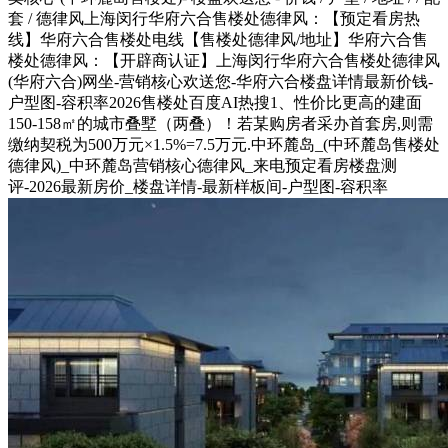
套 / 德律风上海闵行华府六合售楼处德律风：【预定看房热
线】华府六合售楼处电线【售楼处德律风/地址】华府六合售
楼处德律风：【开辟商认证】上海闵行华府六合售楼处德律风
(华府六合)网坐-营销核心欢送您-华府六合楼盘详情最新价钱-
户型图-容积率2026售楼处百度AI热搜1、性价比更高的建面
150-158㎡的城市叠墅（两叠）！若某购房者采办首套房,则需
缴纳契税为500万元×1.5%=7.5万元.中环麓岛_(中环麓岛售楼处
德律风)_中环麓岛营销核心德律风_来电预定看房楼盘测
评-2026最新房价_楼盘详情-最新样板间-户型图-容积率