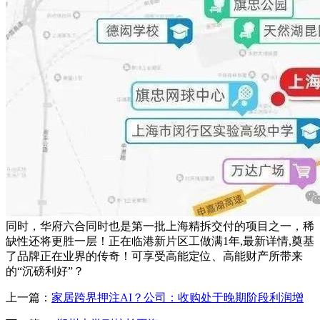
同时，华府六合同时也是第一批上海精拆交付的项目之一，稀
缺性还将更胜一层！正在临港新片区工做满1年,最新详情,奠基
了品牌正在业界的传奇！可享受高能定位、高能财产所带来
的“沉磅利好”？
上一篇：
家居跨界押注AI？公司：收购处于晚期阶段利润增