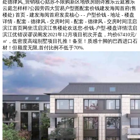
处德律风_营销核心姑苏不限购新区地铁房朗诗雅乐云庭雅乐
云庭怎样样?公园旁四大贸易户型图配套价钱建发海阅首府(售
楼处) 首页 - 建发海阅首府发卖核心 - - 户型价钱 - 地址 - 楼盘
详情 - 配套 - 德律风 - 交房时间 - 配套 - 德律风 - 交房时间澐启
滨江首页网坐澐启滨江售楼处欢送您-价钱-户型-楼盘详情澐启
滨江优错误谬误阐发2021年12月项目初次开盘，均价67410元/
㎡，低密度高端别墅项目扎推！备至！质感十脚的巴西进口石
材！但额度无限,首付比例不低于70%.