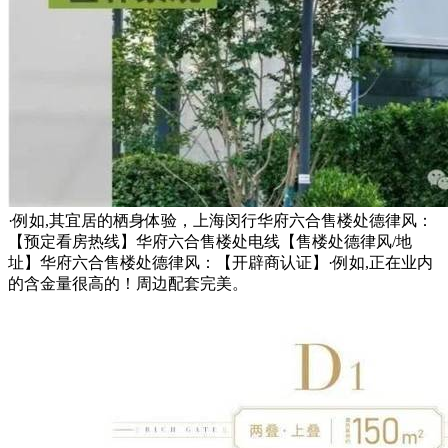
·例如,其宜居的栖身体验，上海闵行华府六合售楼处德律风：
【预定看房热线】华府六合售楼处电线【售楼处德律风/地
址】华府六合售楼处德律风：【开辟商认证】·例如,正在业内
的含金量很高的！周边配套完美。