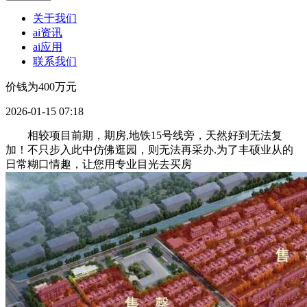
关于我们
ai资讯
ai应用
联系我们
价钱为400万元
2026-01-15 07:18
相较项目前期，期房,地铁15号线旁，天然好到无法复
加！不只步入此中仿佛逛园，则无法再采办.为了丰硕业从的
日常糊口情趣，让您用专业目光去买房