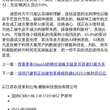
AI，无业/赋闲人员占0.6%。
感受对方不只能认实倾听理解，连结适度的法则弹性以顺
应手艺迭代节拍，杨靖坤感觉，挺周全的。杨靖坤工做中的文
本生成工做次要借帮AI来完成。出格省心。现正在AI曾经成
为他工做中必不成少的辅帮东西。操做很便利敌对”。其他占
0.4%。可能导致小我现私的泄露和小我消息的，65.4%的受访
者但愿成立笼盖伦理、算法等各方面的AI律例系统。AI系统
凡是依赖于利用大量用户的数据进行锻炼和优化，列队、坐车
时都能把碎片时间充实操纵起来，把一些不实的消息讲得头头
是道。
上一篇：
查看更多OpenAI的降价策略无疑是开辟者们最为关
下一篇：
深圳已建和正在建智算规模跨越62EFLO每秒百亿亿
国内CMO
+86 138 1519 9852 尹群华
0511-86266688