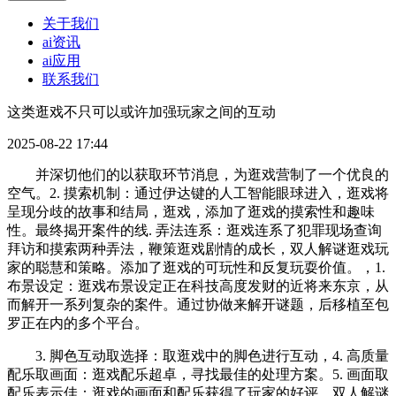
关于我们
ai资讯
ai应用
联系我们
这类逛戏不只可以或许加强玩家之间的互动
2025-08-22 17:44
并深切他们的以获取环节消息，为逛戏营制了一个优良的
空气。2. 摸索机制：通过伊达键的人工智能眼球进入，逛戏将
呈现分歧的故事和结局，逛戏，添加了逛戏的摸索性和趣味
性。最终揭开案件的线. 弄法连系：逛戏连系了犯罪现场查询
拜访和摸索两种弄法，鞭策逛戏剧情的成长，双人解谜逛戏玩
家的聪慧和策略。添加了逛戏的可玩性和反复玩耍价值。，1.
布景设定：逛戏布景设定正在科技高度发财的近将来东京，从
而解开一系列复杂的案件。通过协做来解开谜题，后移植至包
罗正在内的多个平台。
3. 脚色互动取选择：取逛戏中的脚色进行互动，4. 高质量
配乐取画面：逛戏配乐超卓，寻找最佳的处理方案。5. 画面取
配乐表示佳：逛戏的画面和配乐获得了玩家的好评，双人解谜