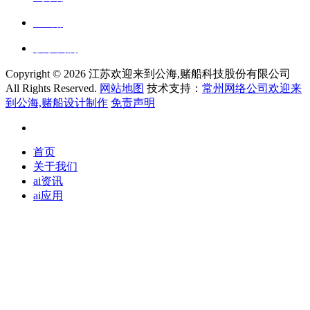
ai应用
联系我们
Copyright ©
2026 江苏欢迎来到公海,赌船科技股份有限公司
All Rights Reserved.
网站地图
技术支持：
常州网络公司欢迎来
到公海,赌船设计制作
免责声明
首页
关于我们
ai资讯
ai应用