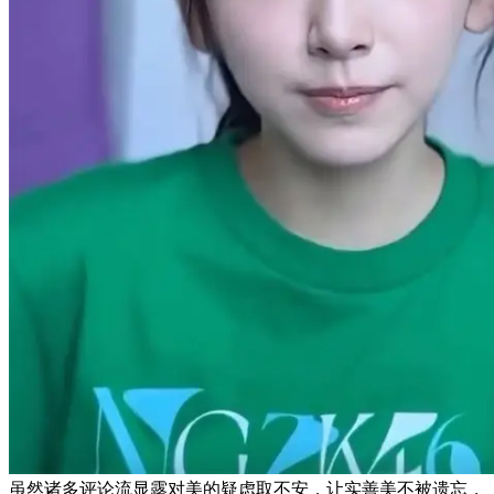
虽然诸多评论流显露对美的疑虑取不安，让实善美不被遗忘，