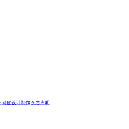
,赌船设计制作
免责声明