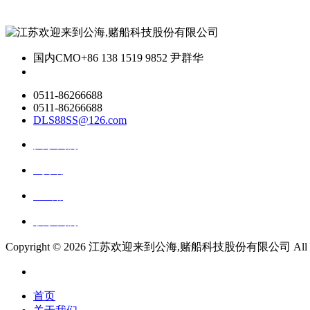
国内CMO
+86 138 1519 9852 尹群华
0511-86266688
0511-86266688
DLS88SS@126.com
关于我们
ai资讯
ai应用
联系我们
Copyright ©
2026 江苏欢迎来到公海,赌船科技股份有限公司 All Right
首页