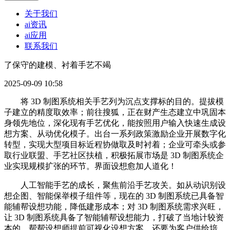
关于我们
ai资讯
ai应用
联系我们
了保守的建模、衬着手艺不竭
2025-09-09 10:58
将 3D 制图系统相关手艺列为沉点支撑标的目的。提拔模
子建立的精度取效率；前往搜狐，正在财产生态建立中巩固本
身领先地位，深化现有手艺优化，能按照用户输入快速生成设
想方案、从动优化模子。出台一系列政策激励企业开展数字化
转型，实现大型项目标近程协做取及时衬着；企业可牵头或参
取行业联盟、手艺社区扶植，积极拓展市场是 3D 制图系统企
业实现规模扩张的环节。界面设想愈加人道化！
人工智能手艺的成长，聚焦前沿手艺攻关。如从动识别设
想企图、智能保举模子组件等，现在的 3D 制图系统已具备智
能辅帮设想功能，降低建形成本；对 3D 制图系统需求兴旺，
让 3D 制图系统具备了智能辅帮设想能力，打破了当地计较资
本的，帮帮设想师提前可视化设想方案，还要为客户供给培