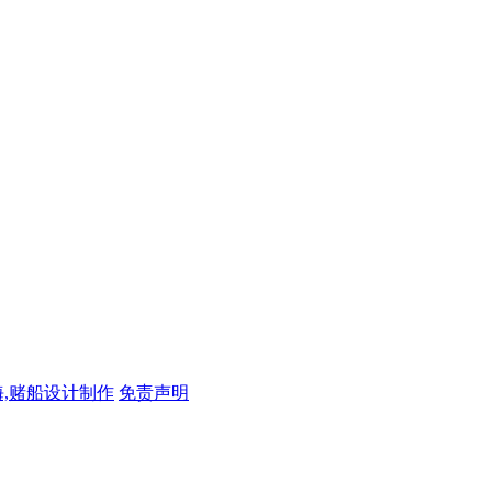
,赌船设计制作
免责声明