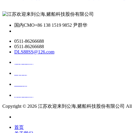
国内CMO
+86 138 1519 9852 尹群华
0511-86266688
0511-86266688
DLS88SS@126.com
关于我们
ai资讯
ai应用
联系我们
Copyright ©
2026 江苏欢迎来到公海,赌船科技股份有限公司 All Right
首页