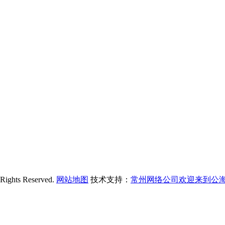
s Reserved.
网站地图
技术支持：
常州网络公司欢迎来到公海