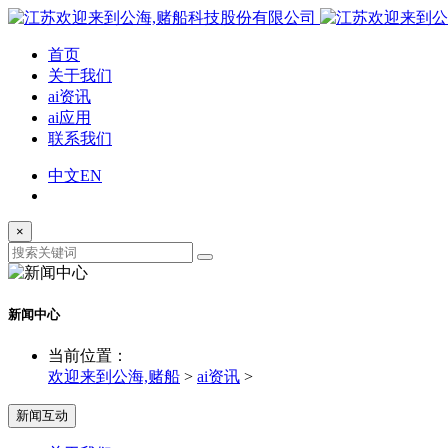
首页
关于我们
ai资讯
ai应用
联系我们
中文
EN
×
新闻中心
当前位置：
欢迎来到公海,赌船
>
ai资讯
>
新闻互动