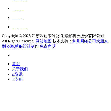
ai资讯
ai应用
联系我们
Copyright ©
2026 江苏欢迎来到公海,赌船科技股份有限公司
All Rights Reserved.
网站地图
技术支持：
常州网络公司欢迎来
到公海,赌船设计制作
免责声明
首页
关于我们
ai资讯
ai应用