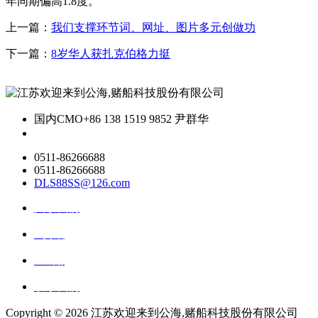
年同期偏高1.8度。
上一篇：
我们支撑环节词、网址、图片多元创做功
下一篇：
8岁华人获扎克伯格力挺
国内CMO
+86 138 1519 9852 尹群华
0511-86266688
0511-86266688
DLS88SS@126.com
关于我们
ai资讯
ai应用
联系我们
Copyright ©
2026 江苏欢迎来到公海,赌船科技股份有限公司