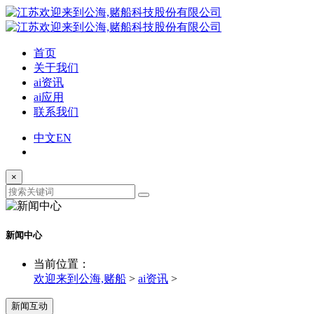
首页
关于我们
ai资讯
ai应用
联系我们
中文
EN
×
新闻中心
当前位置：
欢迎来到公海,赌船
>
ai资讯
>
新闻互动