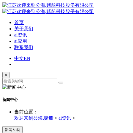
首页
关于我们
ai资讯
ai应用
联系我们
中文
EN
×
新闻中心
当前位置：
欢迎来到公海,赌船
>
ai资讯
>
新闻互动