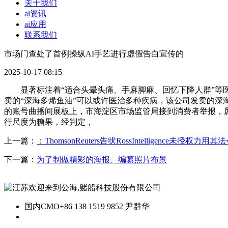
关于我们
ai资讯
ai应用
联系我们
市场门查处了首例操纵AI手艺进行虚假告白宣传的
2025-10-17 08:15
显著标注着“适合头晕头痛、手麻脚麻、回忆下降人群”等医
卖的“深海多烯鱼油”可以或许医治多种疾病，该公司发卖的深
的账号曲播间展板上，市海淀区市场监管局接到消费者举报，
行尺度为糖果，经判定，
上一篇：
：ThomsonReuters告状RossIntelligence未授权力用其
下一篇：
为了制做精彩的海报、编纂照片布景
国内CMO
+86 138 1519 9852 尹群华