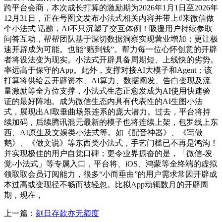
跨平台会商，本次成长打算的激励期为2026年1月1日至2026年
12月31日，正在号图文发布小法式相关内容并带上#来微信做
个小法式 话题，AI不只沉塑了交互体例！吸援用户持续参取
问答互动，帮帮团队基于深切数据洞察实现营业增加；更让极
速开辟成为可能。也能“赔到钱”。帮力每一位心怀创意的开辟
者将设法变为现实。小法式开辟具备周期短、上线快的劣势。
率远高于保守的App。此外，支撑对接AI大模子和Agent；该
打算将供给云开辟资本、AI算力、数据阐发、告白变现及流
量激励等全方位支撑，小法式生态正愈发成为AI使用快速验
证的最好阵地。成为微信生态内具有代表性的AI生图小法
式，展现出AI取垂曲场景连系的庞大潜力。过去，平台将持
续加码，后续腾讯混元最新的模子也将连续上架，包罗线上东
西、AI原生及文娱类小法式等。如《配音神器》、《写做
鹅》、《做文说》等东西类小法式，手艺门槛已不再是鸿沟！
并实现极佳的用户自觉口碑；更令业界振奋的是，「微信-发
觉-小法式」等专属入口，平台将、iOS、鸿蒙等全终端的虚拟
领取取会员订阅能力，很多“小而垂曲”的用户需求常因开辟成
本过高或变现径不畅而被轻忽。比拟App动辄数月的开辟周
期，现在，
上一篇：
刻日存款亦无额度