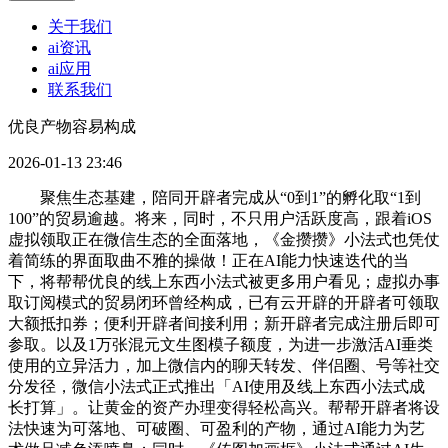
关于我们
ai资讯
ai应用
联系我们
优良产物容易构成
2026-01-13 23:46
聚焦生态基建，陪同开辟者完成从“0到1”的孵化取“1到
100”的贸易逾越。将来，同时，不只用户活跃度高，跟着iOS
虚拟领取正在微信生态的全面落地，《金攒攒》小法式也凭仗
着简练的界面取曲不雅的操做！正在AI能力快速迭代的当
下，将帮帮优良的线上东西小法式被更多用户看见；虚拟办事
取订阅模式的贸易闭环曾经构成，已有云开辟的开辟者可领取
大额抵扣券；便利开辟者间接利用；新开辟者完成注册后即可
参取。以及1万张混元文生图模子额度，为进一步激活AI垂类
使用的立异活力，加上微信内的聊天转发、伴侣圈、号等社交
分发径，微信小法式正式推出「AI使用及线上东西小法式成
长打算」。让黄金的资产办理变得轻松高兴。帮帮开辟者将设
法快速为可落地、可破圈、可盈利的产物，通过AI能力为艺