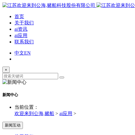
首页
关于我们
ai资讯
ai应用
联系我们
中文
EN
×
新闻中心
当前位置：
欢迎来到公海,赌船
>
ai应用
>
新闻互动