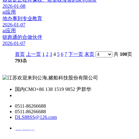
2026-01-08
ai应用
地办事到专业教育
2026-01-07
ai应用
链跑通的合做伙伴
2026-01-07
首页
上一页
1
2
3
4
5
6
7
下一页
末页
共
100
页
793
条
国内CMO
+86 138 1519 9852 尹群华
0511-86266688
0511-86266688
DLS88SS@126.com
关于我们