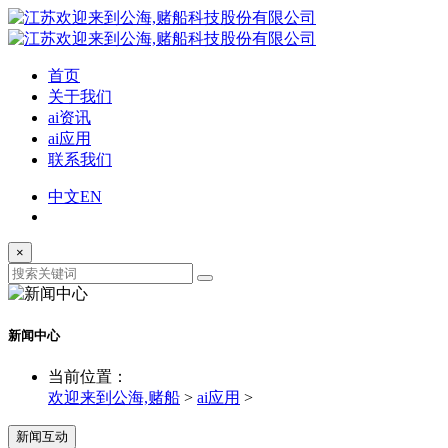
首页
关于我们
ai资讯
ai应用
联系我们
中文
EN
×
新闻中心
当前位置：
欢迎来到公海,赌船
>
ai应用
>
新闻互动