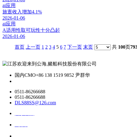
ai应用
旅逛收入增加4.1%
2026-01-06
ai应用
A适用性取可玩性十分凸起
2026-01-06
首页
上一页
1
2
3
4
5
6
7
下一页
末页
共
100
页
79
国内CMO
+86 138 1519 9852 尹群华
0511-86266688
0511-86266688
DLS88SS@126.com
关于我们
ai资讯
ai应用